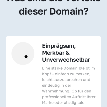
dieser Domain?
Einprägsam, 
Merkbar & 
Unverwechselbar
Eine starke Domain bleibt im 
Kopf – einfach zu merken, 
leicht auszusprechen und 
eindeutig in der 
Wahrnehmung. Ob für den 
professionellen Auftritt Ihrer 
Marke oder als digitale 