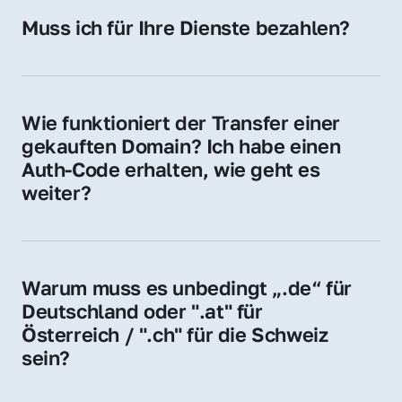
Hosting-Anbieter) fallen geringe laufende 
Muss ich für Ihre Dienste bezahlen?
Gebühren an. Diese bewegen sich für .de 
Nein, bei uns zahlen Sie nur den Kaufpreis 
Domains bei ca. 5€ / Jahr
der Domain – ohne zusätzliche Vermittlungs- 
oder Servicegebühren.
Wie funktioniert der Transfer einer 
gekauften Domain? Ich habe einen 
Auth-Code erhalten, wie geht es 
weiter?
Mit dem Auth-Code beauftragen Sie Ihren 
Provider, die Domain zu übernehmen. Gerne 
begleiten wir Sie bei diesem einfachen und 
Warum muss es unbedingt „.de“ für 
schnellen Prozess.
Deutschland oder ".at" für 
Österreich / ".ch" für die Schweiz 
sein?
Diese Endungen stehen für regionale 