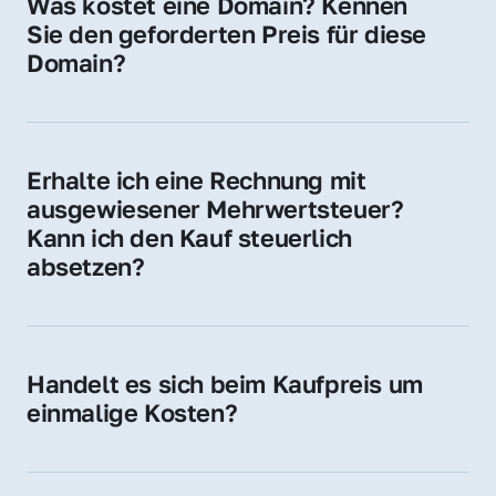
Was kostet eine Domain? Kennen 
Adressen oder als digitale Investition.
Sie den geforderten Preis für diese 
Domain?
Der Preis variiert je nach Domain. Für diese 
Domain liegt ein konkreter Kaufpreis vor – 
kontaktieren Sie uns gerne für ein 
Erhalte ich eine Rechnung mit 
unverbindliches Angebot.
ausgewiesener Mehrwertsteuer? 
Kann ich den Kauf steuerlich 
absetzen?
Ja, Sie erhalten eine Rechnung mit MwSt. 
Für Unternehmen ist der Kauf in der Regel 
steuerlich absetzbar.
Handelt es sich beim Kaufpreis um 
einmalige Kosten?
Ja. Der Kaufpreis ist einmalig. Nur beim 
späteren Betrieb der Domain (z. B. beim 