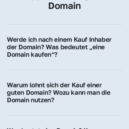
Domain
Werde ich nach einem Kauf Inhaber 
der Domain? Was bedeutet „eine 
Domain kaufen“?
Ja, Sie werden der offizielle Domain-Inhaber. 
Sie erhalten alle Rechte zur Nutzung, 
Verwaltung oder Weiterveräußerung der 
Warum lohnt sich der Kauf einer 
Domain.
guten Domain? Wozu kann man die 
Domain nutzen?
Eine starke Domain steigert Sichtbarkeit, 
Vertrauen und Markenwert. Nutzen Sie sie 
für Ihre Website, Weiterleitung, E-Mail-